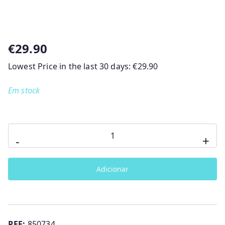
€
29.90
Lowest Price in the last 30 days:
€
29.90
Em stock
Quantidade
-
+
de
Sophie
Adicionar
La
Girafe
-
Doudou
REF:
850734