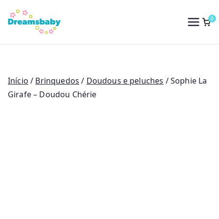
Saltar
para
0
Dreams Baby
o
conteúdo
Início
/
Brinquedos
/
Doudous e peluches
/ Sophie La
Girafe – Doudou Chérie