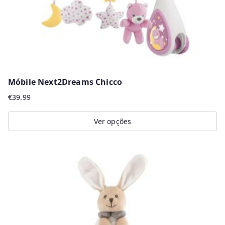
Móbile Next2Dreams Chicco
€
39.99
Ver opções
This
product
has
multiple
variants.
The
options