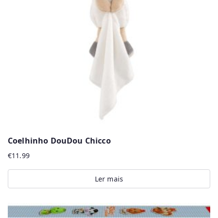
may
be
chosen
on
the
product
page
Coelhinho DouDou Chicco
€
11.99
Ler mais