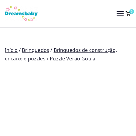
Saltar
para
0
Dreams Baby
o
conteúdo
Início
/
Brinquedos
/
Brinquedos de construção,
encaixe e puzzles
/ Puzzle Verão Goula