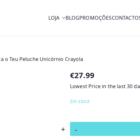
LOJA
BLOG
PROMOÇÕES
CONTACTO
y
ta o Teu Peluche Unicórnio Crayola
€
27.99
Lowest Price in the last 30 d
Em stock
Quantidade
+
-
de