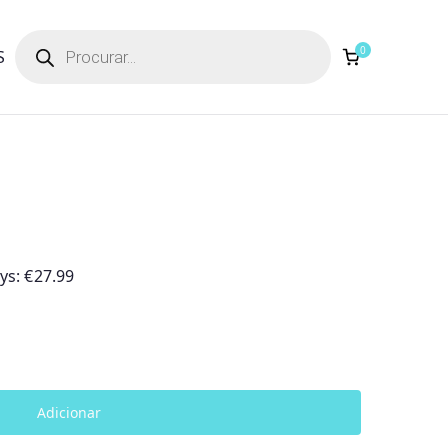
Products
search
0
S
ays:
€
27.99
Adicionar