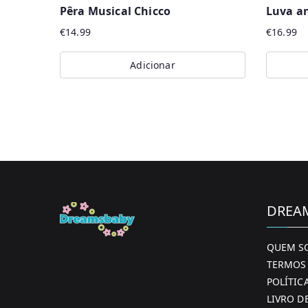
Pêra Musical Chicco
Luva an
€
14.99
€
16.99
Adicionar
DREA
QUEM S
TERMOS 
POLÍTIC
LIVRO D