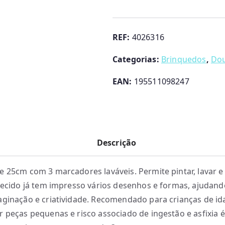
Pinta
o
Teu
REF:
4026316
Peluche
Categorias:
Brinquedos
,
Dou
Unicórnio
Crayola
EAN:
195511098247
Descrição
e 25cm com 3 marcadores laváveis. Permite pintar, lavar e 
 tecido já tem impresso vários desenhos e formas, ajudand
aginação e criatividade. Recomendado para crianças de id
r peças pequenas e risco associado de ingestão e asfixia é