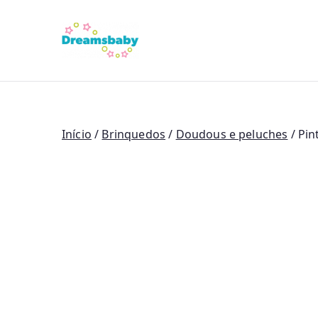
Saltar
para
Dreams Bab
o
conteúdo
Início
/
Brinquedos
/
Doudous e peluches
/ Pin