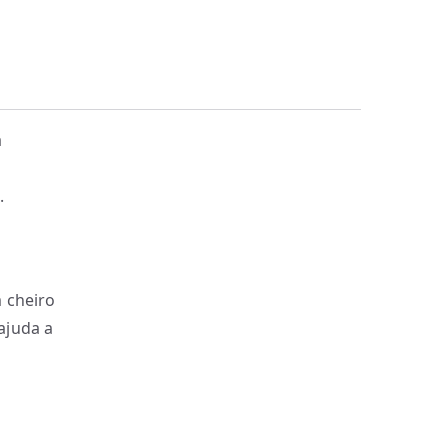
a
é
.
 cheiro
ajuda a