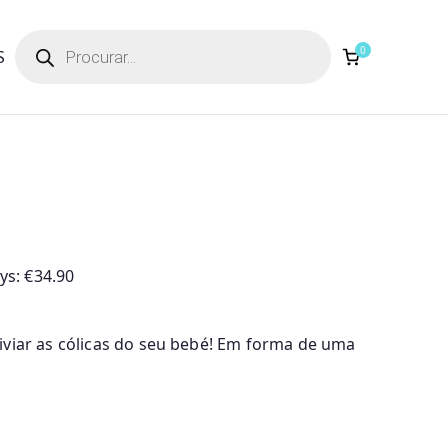
Products
search
0
S
ays:
€
34.90
iviar as cólicas do seu bebé! Em forma de uma