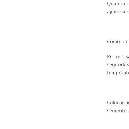
Quando co
ajudar a 
Como utili
Retire o 
segundos.
temperatu
Colocar u
sementes