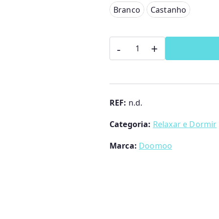
Branco
Branco
Castanho
Castanho
Quantidade
-
+
de
Peluche
Snoogy
Bunny
REF:
n.d.
–
Categoria:
Relaxar e Dormir
Anti-
Cólicas
Marca:
Doomoo
Doomoo