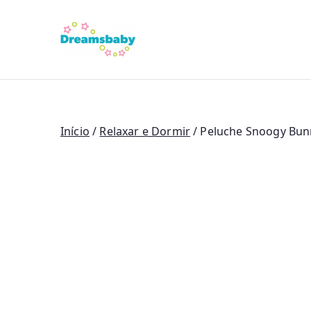
Saltar
para
Dreams Bab
o
conteúdo
Início
/
Relaxar e Dormir
/ Peluche Snoogy Bun