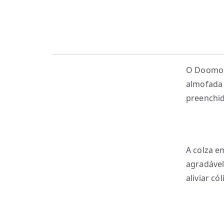
O Doomoo
almofada 
preenchid
A colza e
agradável
aliviar có