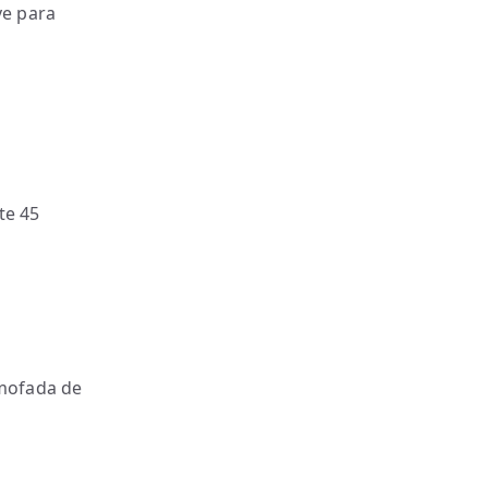
ve para
te 45
mofada de