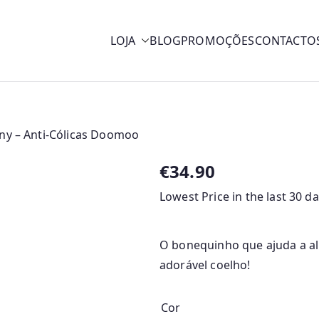
LOJA
BLOG
PROMOÇÕES
CONTACTO
y
ny – Anti-Cólicas Doomoo
€
34.90
Lowest Price in the last 30 d
O bonequinho que ajuda a al
adorável coelho!
Cor