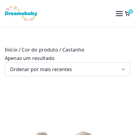
Saltar
para
0
Dreams Baby
o
conteúdo
Início
/ Cor do produto / Castanho
Apenas um resultado