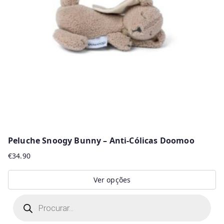
Peluche Snoogy Bunny – Anti-Cólicas Doomoo
€
34.90
Ver opções
This
P
r
product
o
d