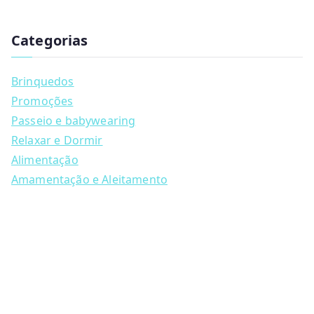
has
u
multiple
c
t
Categorias
variants.
s
s
The
e
a
options
Brinquedos
r
may
c
Promoções
h
be
Passeio e babywearing
chosen
Relaxar e Dormir
on
Alimentação
the
Amamentação e Aleitamento
product
page