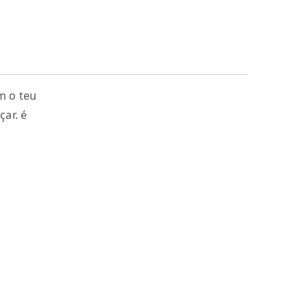
m o teu
ar. é