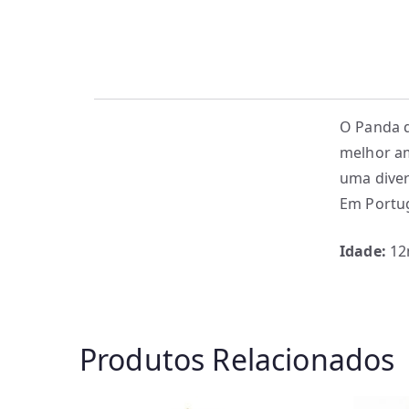
O Panda q
melhor am
uma diver
Em Portug
Idade:
12
Produtos Relacionados