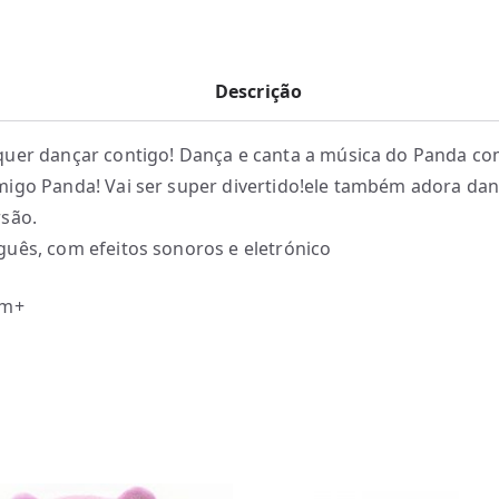
Descrição
uer dançar contigo! Dança e canta a música do Panda co
igo Panda! Vai ser super divertido!ele também adora danç
são.
uês, com efeitos sonoros e eletrónico
m+