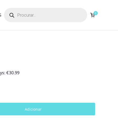
Products
search
0
S
ays:
€
30.99
Adicionar