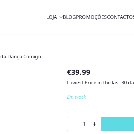
LOJA
BLOG
PROMOÇÕES
CONTACTO
y
nda Dança Comigo
€
39.99
Lowest Price in the last 30 d
Em stock
Quantidade
-
+
de