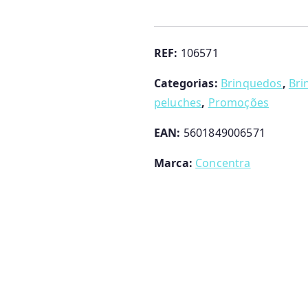
Panda
Dança
Comigo
REF:
106571
Categorias:
Brinquedos
,
Bri
peluches
,
Promoções
EAN:
5601849006571
Marca:
Concentra