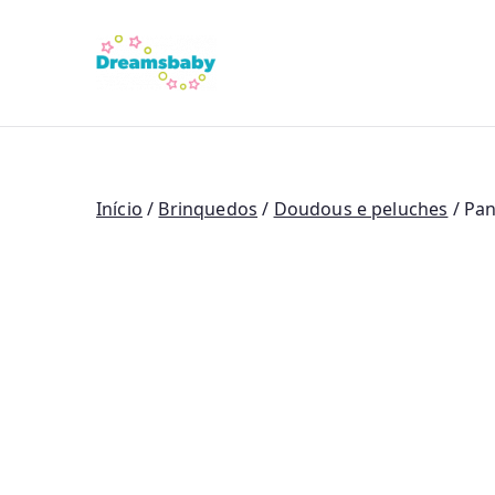
Saltar
para
Dreams Bab
o
conteúdo
Início
/
Brinquedos
/
Doudous e peluches
/ Pa