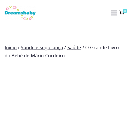
Saltar
para
0
Dreams Baby
o
conteúdo
Início
/
Saúde e segurança
/
Saúde
/ O Grande Livro
do Bebé de Mário Cordeiro