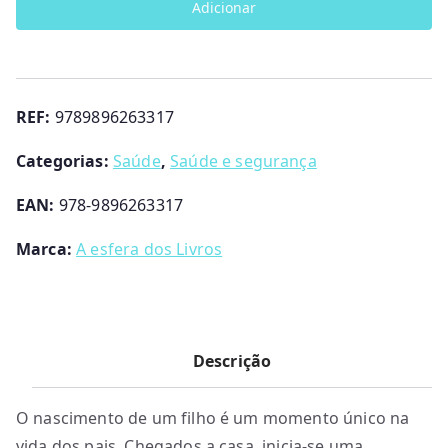
Adicionar
Grande
Livro
do
Bebé
REF:
9789896263317
de
Mário
Categorias:
Saúde
,
Saúde e segurança
Cordeiro
EAN:
978-9896263317
Marca:
A esfera dos Livros
Descrição
O nascimento de um filho é um momento único na
vida dos pais. Chegados a casa, inicia-se uma