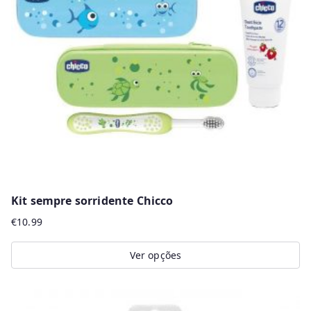
Kit sempre sorridente Chicco
€
10.99
Ver opções
This
product