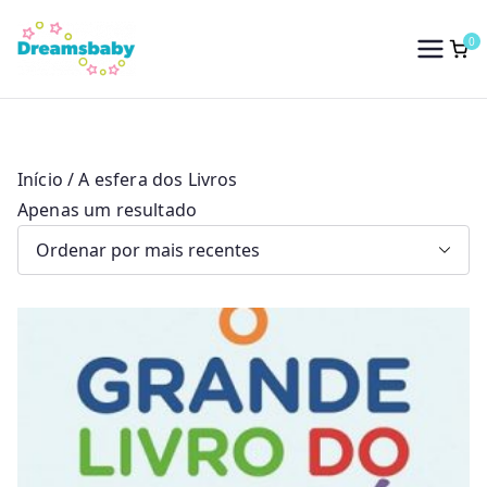
Saltar
para
0
Dreams Baby
o
conteúdo
Início
/ A esfera dos Livros
Apenas um resultado