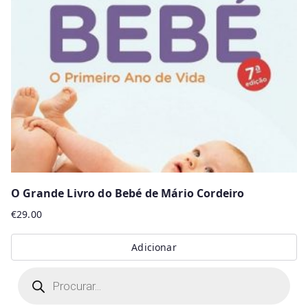
O Grande Livro do Bebé de Mário Cordeiro
€
29.00
Adicionar
P
r
o
d