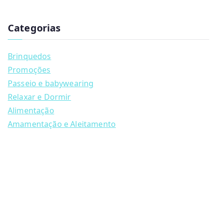
u
c
t
Categorias
s
s
e
a
Brinquedos
r
c
Promoções
h
Passeio e babywearing
Relaxar e Dormir
Alimentação
Amamentação e Aleitamento