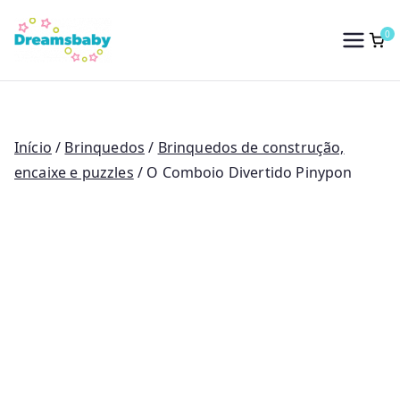
Saltar
para
0
Dreams Baby
o
conteúdo
Início
/
Brinquedos
/
Brinquedos de construção,
encaixe e puzzles
/ O Comboio Divertido Pinypon