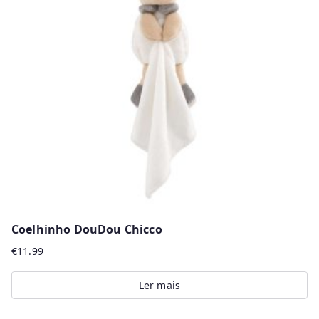
options
may
be
chosen
on
the
product
page
Coelhinho DouDou Chicco
€
11.99
Ler mais