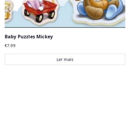
page
Baby Puzzles Mickey
€
7.99
Ler mais