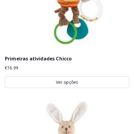
Primeiras atividades Chicco
€
16.99
Ver opções
This
product
has
multiple
variants.
The