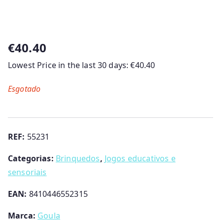
€
40.40
Lowest Price in the last 30 days:
€
40.40
Esgotado
REF:
55231
Categorias:
Brinquedos
,
Jogos educativos e
sensoriais
EAN:
8410446552315
Marca:
Goula