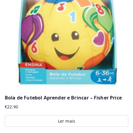
The
options
may
be
chosen
on
the
product
page
Bola de Futebol Aprender e Brincar – Fisher Price
€
22.90
Ler mais