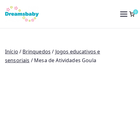
Saltar
para
0
Dreams Baby
o
conteúdo
Início
/
Brinquedos
/
Jogos educativos e
sensoriais
/ Mesa de Atividades Goula