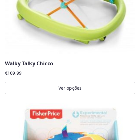
Walky Talky Chicco
€
109.99
Ver opções
This
product
has
multiple
variants.