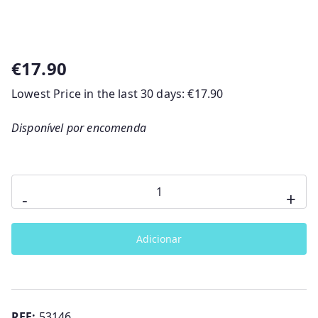
€
17.90
Lowest Price in the last 30 days:
€
17.90
Disponível por encomenda
Quantidade
-
+
de
JOGO
Adicionar
OS
3
PORQUINHOS
GOULA
REF:
53146