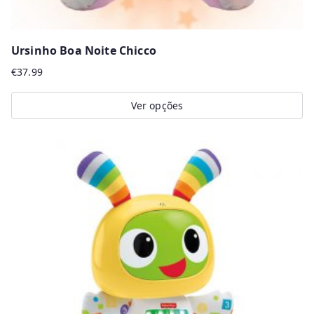
Ursinho Boa Noite Chicco
€
37.99
Ver opções
This
product
has
multiple
variants.
The
options
may
be
chosen