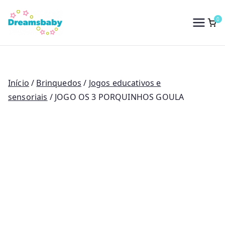
Saltar
para
0
Dreams Baby
o
conteúdo
Início
/
Brinquedos
/
Jogos educativos e
sensoriais
/ JOGO OS 3 PORQUINHOS GOULA