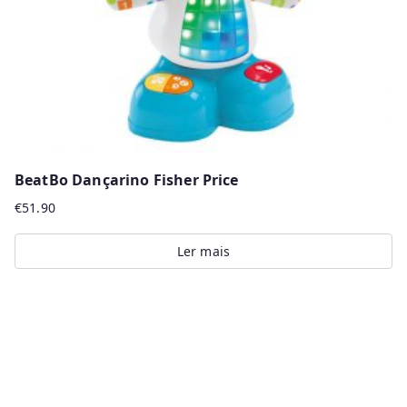
on
the
product
page
BeatBo Dançarino Fisher Price
€
51.90
Ler mais