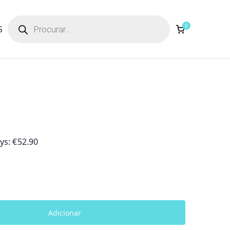
Products
search
0
S
ays:
€
52.90
Adicionar