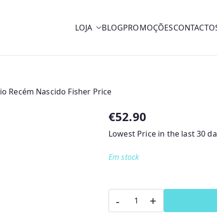
LOJA
BLOG
PROMOÇÕES
CONTACTO
y
io Recém Nascido Fisher Price
€
52.90
Lowest Price in the last 30 d
Em stock
Quantidade
-
+
de