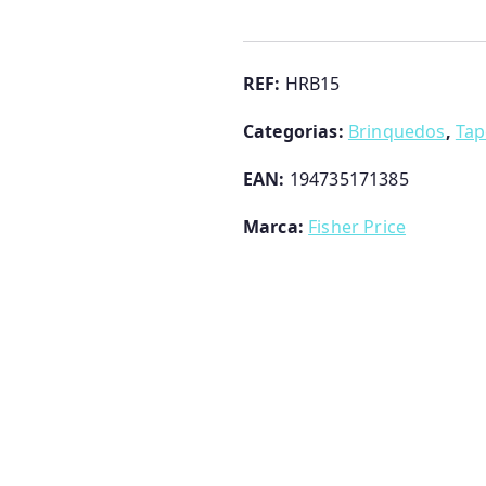
Ginásio
Recém
Nascido
REF:
HRB15
Fisher
Categorias:
Brinquedos
,
Tap
Price
EAN:
194735171385
Marca:
Fisher Price