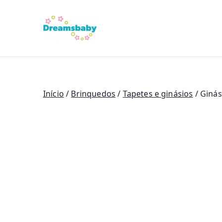
Saltar
para
Dreams Bab
o
conteúdo
Início
/
Brinquedos
/
Tapetes e ginásios
/ Ginás