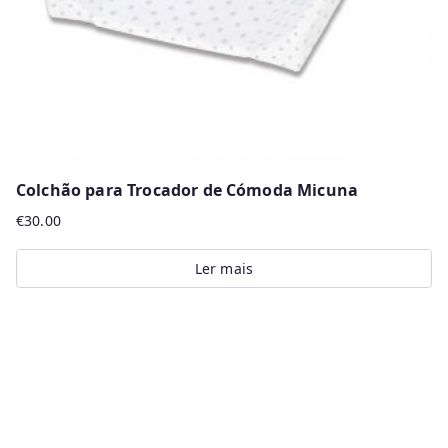
on
the
product
page
Colchão para Trocador de Cómoda Micuna
€
30.00
Ler mais