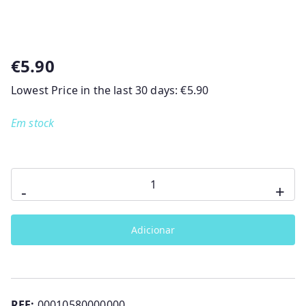
€
5.90
Lowest Price in the last 30 days:
€
5.90
Em stock
Quantidade
-
+
de
GEL
Adicionar
DE
BANHO
SEM
LÁGRIMAS
REF:
00010580000000