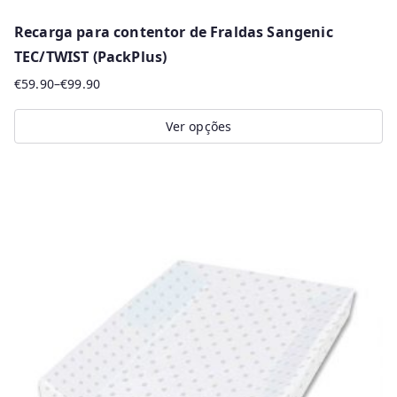
Recarga para contentor de Fraldas Sangenic
TEC/TWIST (PackPlus)
€
59.90
–
€
99.90
Price
range:
Ver opções
€59.90
This
through
product
€99.90
has
multiple
variants.
The
options
may
be
chosen