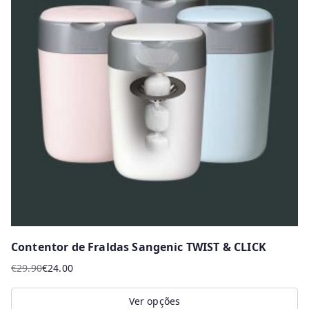
Contentor de Fraldas Sangenic TWIST & CLICK
€
29.90
€
24.00
O
O
preço
preço
Ver opções