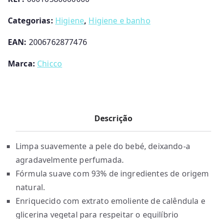
500ML
CHICCO
Categorias:
Higiene
,
Higiene e banho
EAN:
2006762877476
Marca:
Chicco
Descrição
Limpa suavemente a pele do bebé, deixando-a
agradavelmente perfumada.
Fórmula suave com 93% de ingredientes de origem
natural.
Enriquecido com extrato emoliente de calêndula e
glicerina vegetal para respeitar o equilíbrio