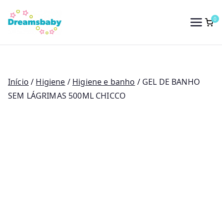
Saltar
para
0
Dreams Baby
o
conteúdo
Início
/
Higiene
/
Higiene e banho
/ GEL DE BANHO
SEM LÁGRIMAS 500ML CHICCO