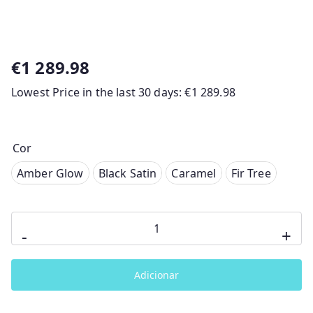
€
1 289.98
Lowest Price in the last 30 days:
€
1 289.98
Cor
mber Glow
Amber Glow
Black Satin
Caramel
Fir Tree
lack Satin
Quantidade
Caramel
-
+
de
Fir Tree
Full
Adicionar
Trio
Bellagio