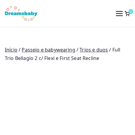
Saltar
para
0
Dreams Baby
o
conteúdo
Início
/
Passeio e babywearing
/
Trios e duos
/ Full
Trio Bellagio 2 c/ Flexi e First Seat Recline