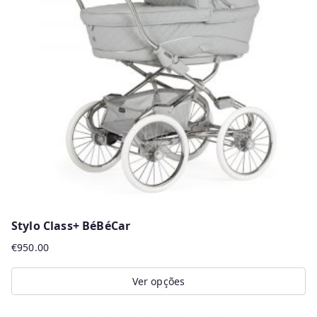
Stylo Class+ BéBéCar
€
950.00
Ver opções
This