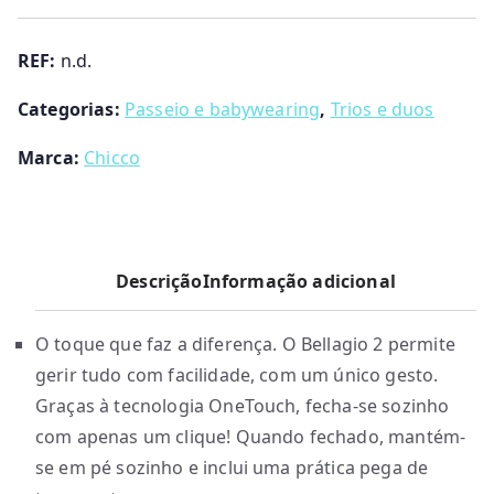
2
c/
REF:
n.d.
Flexi
e
Categorias:
Passeio e babywearing
,
Trios e duos
First
Marca:
Chicco
Seat
Recline
Descrição
Informação adicional
O toque que faz a diferença. O Bellagio 2 permite
gerir tudo com facilidade, com um único gesto.
Graças à tecnologia OneTouch, fecha-se sozinho
com apenas um clique! Quando fechado, mantém-
se em pé sozinho e inclui uma prática pega de