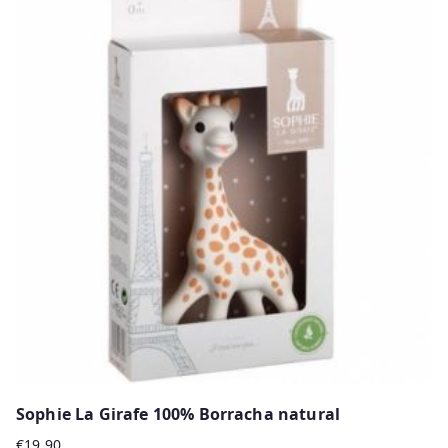
has
multiple
variants.
The
options
may
be
chosen
on
the
product
page
Sophie La Girafe 100% Borracha natural
€
19.90