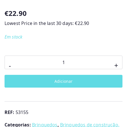
€
22.90
Lowest Price in the last 30 days:
€
22.90
Em stock
Quantidade
-
+
de
Figuras
Adicionar
Magnética
Goula
REF:
53155
Categorias:
Brinquedos
,
Brinquedos de construção,