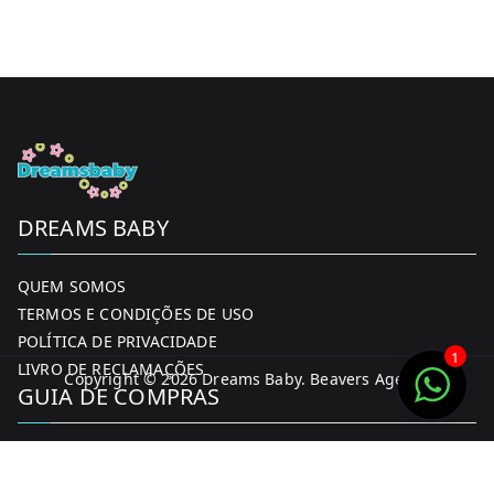
chosen
on
the
product
page
DREAMS BABY
QUEM SOMOS
TERMOS E CONDIÇÕES DE USO
POLÍTICA DE PRIVACIDADE
1
LIVRO DE RECLAMAÇÕES
Copyright © 2026
Dreams Baby
. Beavers Agency
GUIA DE COMPRAS
MINHA CONTA
FORMAS DE PAGAMENTO