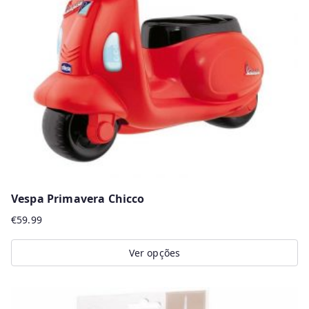
Vespa Primavera Chicco
€
59.99
Ver opções
This
product