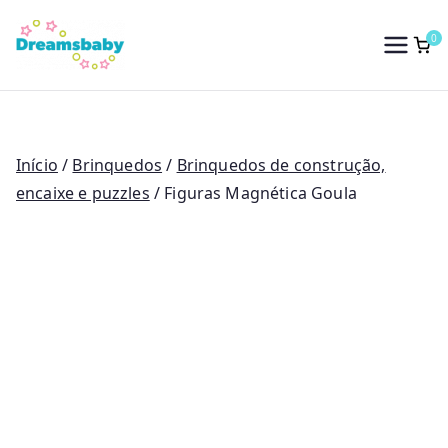
Saltar
para
0
Dreams Baby
o
conteúdo
Início
/
Brinquedos
/
Brinquedos de construção,
encaixe e puzzles
/ Figuras Magnética Goula