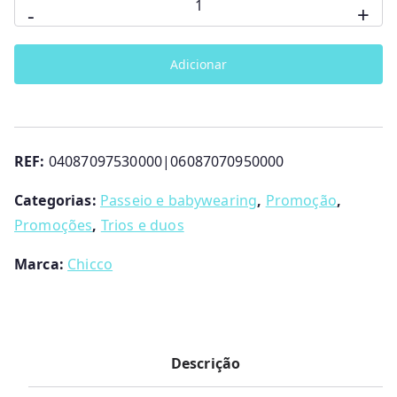
-
+
i
u
de
g
a
Duo
i
l
Adicionar
Seety
n
é
Boston
a
:
Grey
l
€
+
e
3
REF:
04087097530000|06087070950000
Kory
r
8
a
0
Essential
Categorias:
Passeio e babywearing
,
Promoção
,
:
.
Black
Promoções
,
Trios e duos
€
0
Chicco
4
0
Marca:
Chicco
2
.
9
.
9
Descrição
9
.