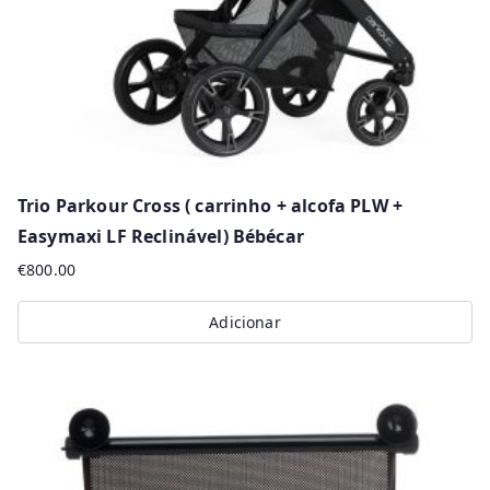
on
the
product
page
Trio Parkour Cross ( carrinho + alcofa PLW +
Easymaxi LF Reclinável) Bébécar
€
800.00
Adicionar