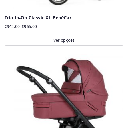
Trio Ip-Op Classic XL BébéCar
€
942.00
–
€
965.00
Price
range:
Ver opções
€942.00
This
through
product
€965.00
has
multiple
variants.
The
options
may
be
chosen