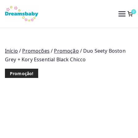
Saltar
para
0
Dreams Baby
o
conteúdo
Início
/
Promoções
/
Promoção
/ Duo Seety Boston
Grey + Kory Essential Black Chicco
Promoção!