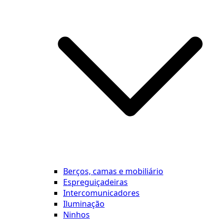
Berços, camas e mobiliário
Espreguiçadeiras
Intercomunicadores
Iluminação
Ninhos