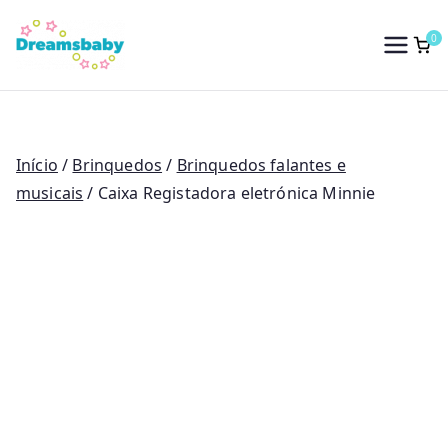
Saltar
para
0
Dreams Baby
o
conteúdo
Início
/
Brinquedos
/
Brinquedos falantes e
musicais
/ Caixa Registadora eletrónica Minnie