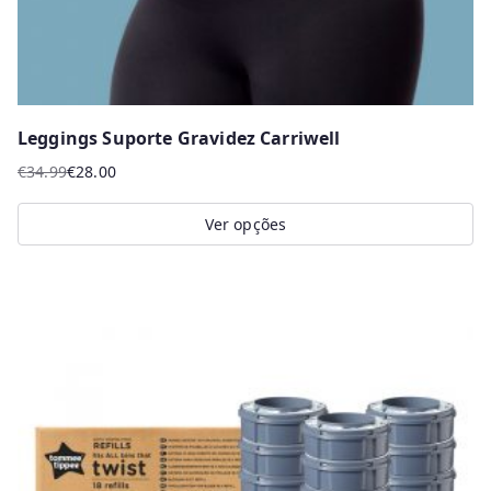
page
Leggings Suporte Gravidez Carriwell
€
34.99
€
28.00
O
O
preço
preço
Ver opções
original
atual
This
era:
é:
product
€34.99.
€28.00.
has
multiple
variants.
The
options
may