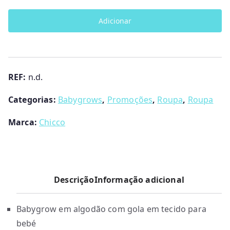
Babygrow
Adicionar
abertura
no
interior
da
REF:
n.d.
perna
Chicco
Categorias:
Babygrows
,
Promoções
,
Roupa
,
Roupa
Marca:
Chicco
Descrição
Informação adicional
Babygrow em algodão com gola em tecido para
bebé