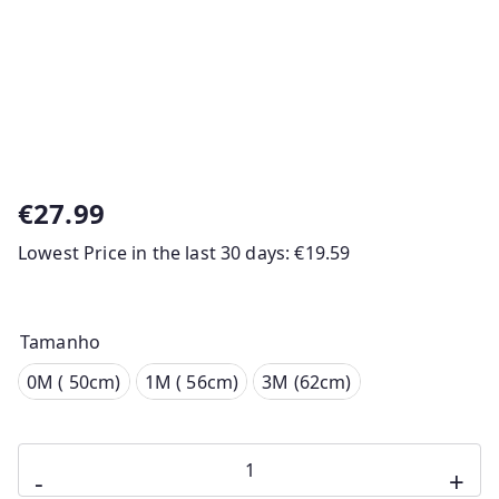
€
27.99
Lowest Price in the last 30 days:
€
19.59
Tamanho
0M ( 50cm)
0M ( 50cm)
1M ( 56cm)
3M (62cm)
1M ( 56cm)
Quantidade
3M (62cm)
-
+
de