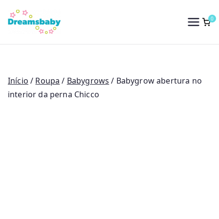
Saltar
para
0
Dreams Baby
o
conteúdo
Início
/
Roupa
/
Babygrows
/ Babygrow abertura no
interior da perna Chicco