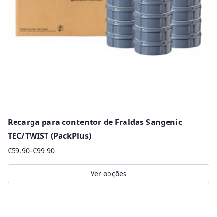
be
chosen
on
the
product
page
Recarga para contentor de Fraldas Sangenic
TEC/TWIST (PackPlus)
€
59.90
–
€
99.90
Price
range:
Ver opções
€59.90
This
through
product
€99.90
has