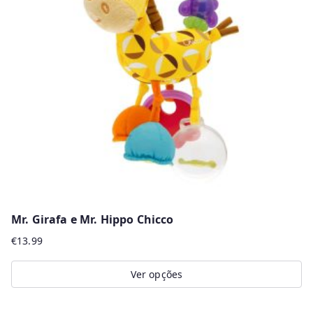
Mr. Girafa e Mr. Hippo Chicco
€
13.99
Ver opções
This