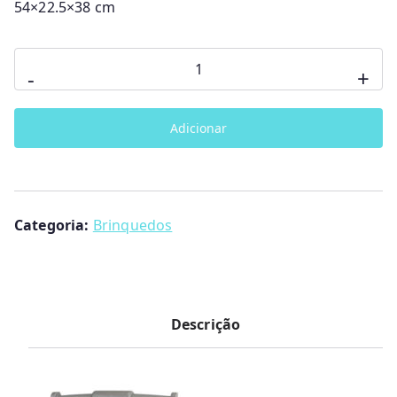
54×22.5×38 cm
Quantidade
-
+
de
Andador
Adicionar
Mini
Custom
Vermelho
36006
Categoria:
Brinquedos
Descrição