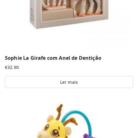
on
the
product
page
Sophie La Girafe com Anel de Dentição
€
32.90
Ler mais