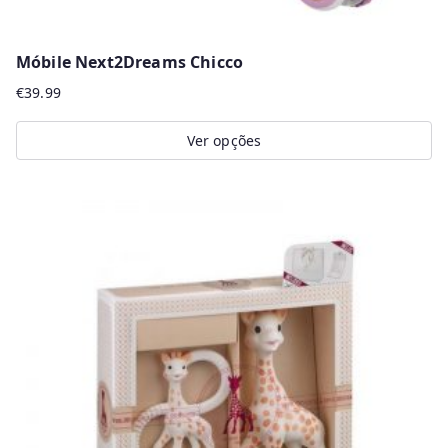
Móbile Next2Dreams Chicco
€
39.99
Ver opções
This
product
has
multiple
variants.
The
options
may
be
chosen