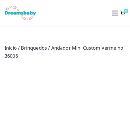
Saltar
para
0
Dreams Baby
o
conteúdo
Início
/
Brinquedos
/ Andador Mini Custom Vermelho
36006