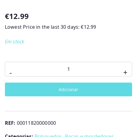
€
12.99
Lowest Price in the last 30 days:
€
12.99
Em stock
Quantidade
-
+
de
AMIGO
Adicionar
DA
SELVA
CHICCO
REF:
00011820000000
Categorias:
Brinquedos
,
Rocas e mordedores