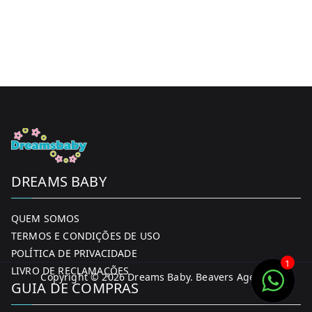
may
be
chosen
on
the
product
page
DREAMS BABY
QUEM SOMOS
TERMOS E CONDIÇÕES DE USO
POLÍTICA DE PRIVACIDADE
1
LIVRO DE RECLAMAÇÕES
Copyright © 2026
Dreams Baby
. Beavers Agency
GUIA DE COMPRAS