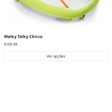
Walky Talky Chicco
€
109.99
Ver opções
This
product
has
multiple
variants.
The
options