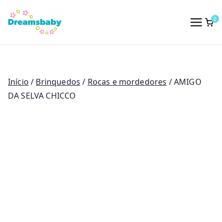
Saltar
para
0
Dreams Baby
o
conteúdo
Início
/
Brinquedos
/
Rocas e mordedores
/ AMIGO
DA SELVA CHICCO