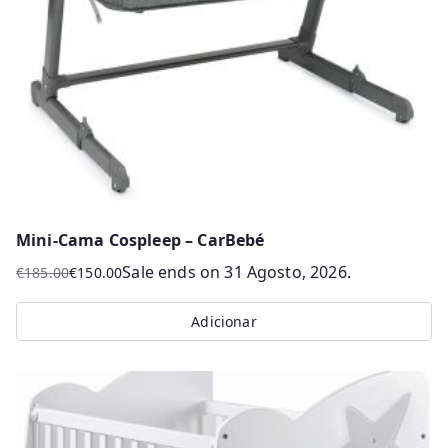
Mini-Cama Cospleep – CarBebé
Sale ends on 31 Agosto, 2026.
€
185.00
€
150.00
O
O
preço
preço
Adicionar
original
atual
era:
é:
€185.00.
€150.00.