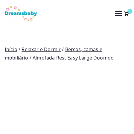
Saltar
para
0
Dreams Baby
o
conteúdo
Início
/
Relaxar e Dormir
/
Berços, camas e
mobiliário
/ Almofada Rest Easy Large Doomoo