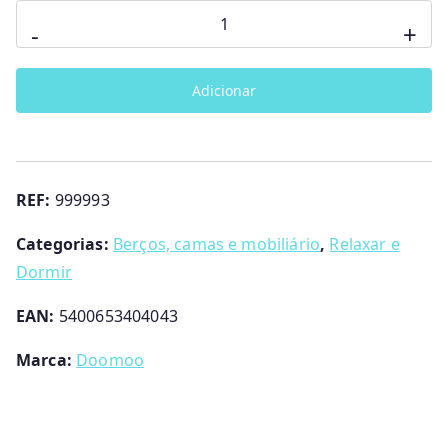
Quantidade
-
+
de
Almofada
Adicionar
Rest
Easy
Large
Doomoo
REF:
999993
Categorias:
Berços, camas e mobiliário
,
Relaxar e
Dormir
EAN:
5400653404043
Marca:
Doomoo