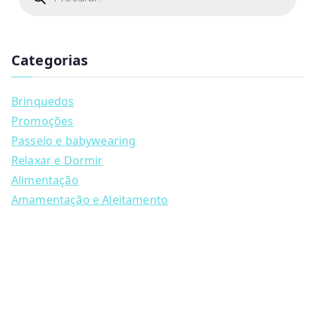
product
€89.90
o
d
has
u
multiple
c
t
Categorias
variants.
s
s
The
e
a
options
Brinquedos
r
may
c
Promoções
h
be
Passeio e babywearing
chosen
Relaxar e Dormir
on
Alimentação
the
Amamentação e Aleitamento
product
page