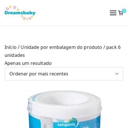
Saltar
para
0
Dreams Baby
o
conteúdo
Início
/ Unidade por embalagem do produto / pack 6
unidades
Apenas um resultado