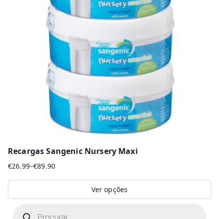
Recargas Sangenic Nursery Maxi
€
26.99
–
€
89.90
Price
range:
Ver opções
€26.99
This
P
through
r