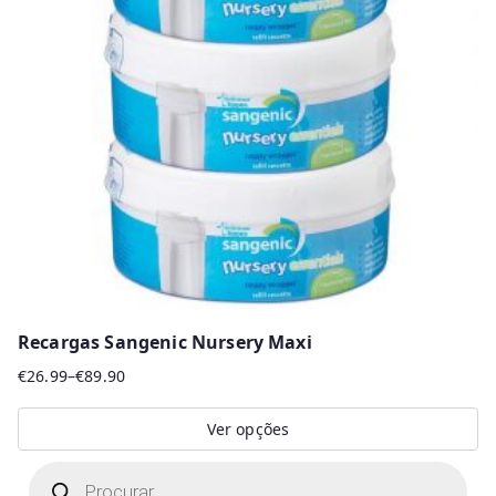
Recargas Sangenic Nursery Maxi
€
26.99
–
€
89.90
Price
range:
Ver opções
€26.99
This
P
through
r