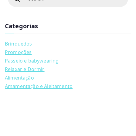
product
€89.90
o
d
has
u
multiple
c
t
Categorias
variants.
s
s
The
e
a
options
Brinquedos
r
may
c
Promoções
h
be
Passeio e babywearing
chosen
Relaxar e Dormir
on
Alimentação
the
Amamentação e Aleitamento
product
page