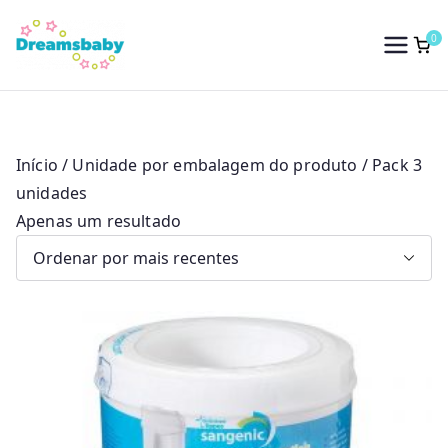
Saltar
para
0
Dreams Baby
o
conteúdo
Início
/ Unidade por embalagem do produto / Pack 3
unidades
Apenas um resultado