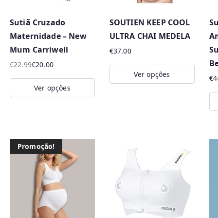
p
o
Sutiã Cruzado
SOUTIEN KEEP COOL
Su
r
Maternidade – New
ULTRA CHAI MEDELA
A
m
Mum Carriwell
Su
€
37.00
a
Be
€
22.99
€
20.00
i
O
O
Ver opções
€
4
s
preço
preço
Ver opções
This
original
atual
r
This
product
era:
é:
e
product
has
Th
€22.99.
€20.00.
c
has
multiple
pr
e
multiple
variants.
ha
Promoção!
n
variants.
The
mu
t
The
options
va
e
options
may
Th
s
may
be
op
be
chosen
m