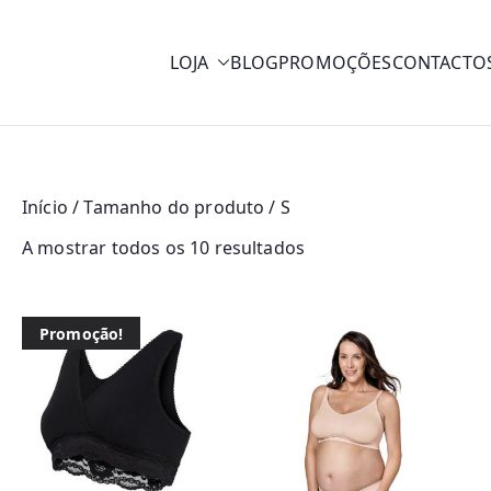
LOJA
BLOG
PROMOÇÕES
CONTACTO
y
Início
/ Tamanho do produto / S
O
A mostrar todos os 10 resultados
r
d
Promoção!
e
n
a
d
o