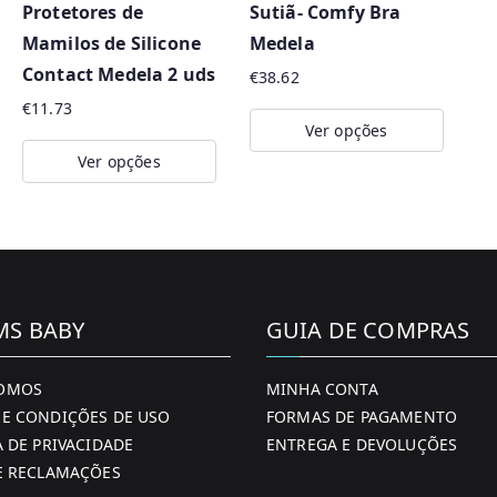
Protetores de
Sutiã- Comfy Bra
chosen
chosen
be
Mamilos de Silicone
Medela
on
on
ch
Contact Medela 2 uds
the
the
o
€
38.62
product
product
th
€
11.73
Ver opções
page
page
pr
Ver opções
This
pa
This
product
product
has
has
multiple
multiple
variants.
variants.
The
MS BABY
GUIA DE COMPRAS
The
options
options
may
OMOS
MINHA CONTA
may
be
E CONDIÇÕES DE USO
FORMAS DE PAGAMENTO
A DE PRIVACIDADE
be
chosen
ENTREGA E DEVOLUÇÕES
E RECLAMAÇÕES
chosen
on