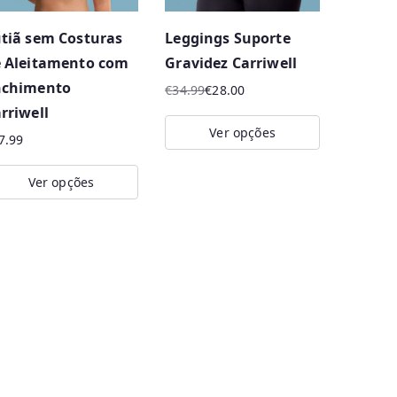
may
tiã sem Costuras
Leggings Suporte
osen
be
 Aleitamento com
Gravidez Carriwell
n
chosen
nchimento
e
on
€
34.99
€
28.00
O
O
rriwell
oduct
the
preço
preço
Ver opções
ge
product
7.99
original
atual
This
page
era:
é:
Ver opções
product
€34.99.
€28.00.
is
has
oduct
multiple
s
variants.
ltiple
The
riants.
options
e
may
tions
be
ay
chosen