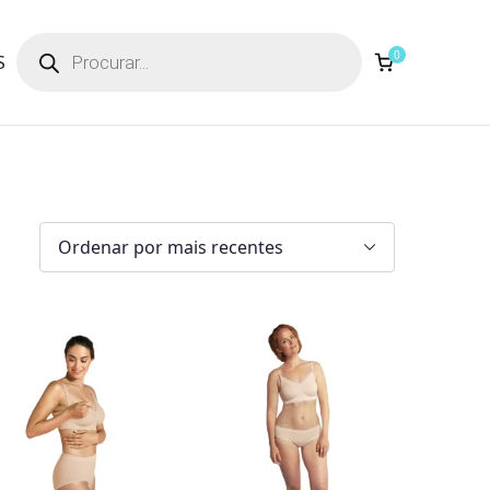
Products
search
0
S