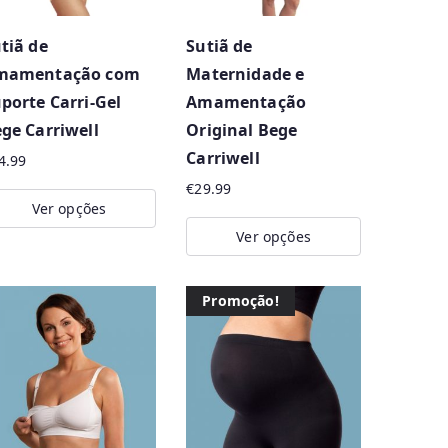
tiã de
Sutiã de
mamentação com
Maternidade e
porte Carri-Gel
Amamentação
ge Carriwell
Original Bege
Carriwell
4.99
€
29.99
Ver opções
Ver opções
is
oduct
This
s
product
Promoção!
ltiple
has
riants.
multiple
e
variants.
tions
The
ay
options