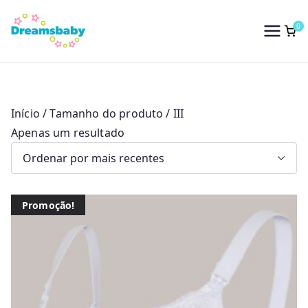
Saltar
para
0
Dreams Baby
o
conteúdo
Início
/ Tamanho do produto / III
Apenas um resultado
Promoção!