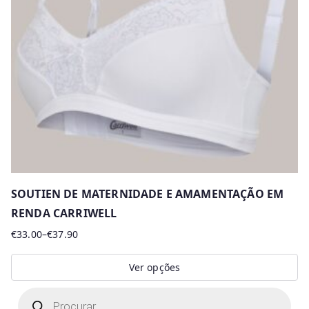
SOUTIEN DE MATERNIDADE E AMAMENTAÇÃO EM
RENDA CARRIWELL
€
33.00
–
€
37.90
Price
range:
Ver opções
€33.00
This
P
through
r