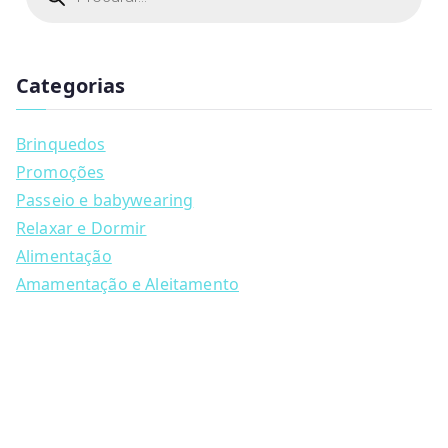
product
€37.90
o
d
has
u
multiple
c
t
Categorias
variants.
s
s
The
e
a
options
Brinquedos
r
may
c
Promoções
h
be
Passeio e babywearing
chosen
Relaxar e Dormir
on
Alimentação
the
Amamentação e Aleitamento
product
page