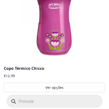
Copo Térmico Chicco
€
12.99
Ver opções
This
P
r
product
o
d