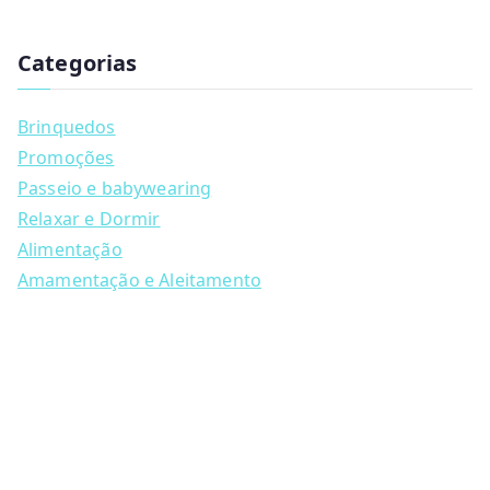
has
u
multiple
c
t
Categorias
variants.
s
s
The
e
a
options
Brinquedos
r
may
c
Promoções
h
be
Passeio e babywearing
chosen
Relaxar e Dormir
on
Alimentação
the
Amamentação e Aleitamento
product
page