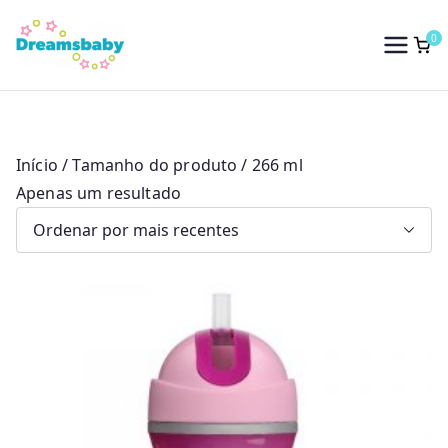
Saltar
para
0
Dreams Baby
o
conteúdo
Início
/ Tamanho do produto / 266 ml
Apenas um resultado