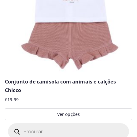
may
be
chosen
on
the
product
page
Conjunto de camisola com animais e calções
Chicco
€
19.99
Ver opções
This
P
r
product
o