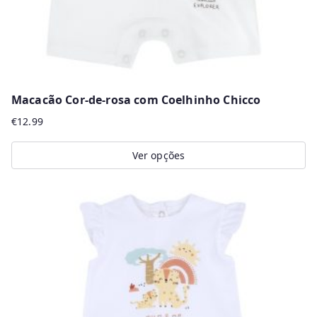
product
page
Macacão Cor-de-rosa com Coelhinho Chicco
€
12.99
Ver opções
This
product
has
multiple
variants.
The
options