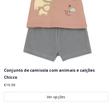
r
m
a
i
s
r
e
c
e
n
Conjunto de camisola com animais e calções
t
Chicco
e
€
19.99
s
Ver opções
This