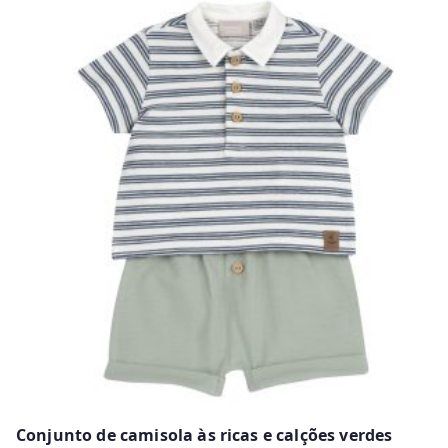
product
has
multiple
variants.
The
options
may
be
chosen
on
the
product
page
Conjunto de camisola às ricas e calções verdes