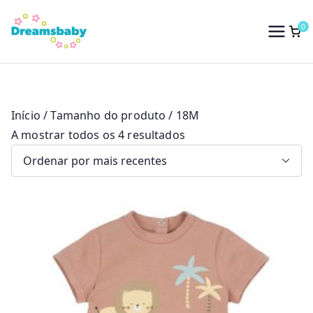
Saltar
para
0
Dreams Baby
o
conteúdo
Início
/ Tamanho do produto / 18M
O
A mostrar todos os 4 resultados
r
d
e
n
a
d
o
p
o