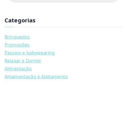
d
has
u
multiple
c
t
Categorias
variants.
s
s
The
e
a
options
Brinquedos
r
may
c
Promoções
h
be
Passeio e babywearing
chosen
Relaxar e Dormir
on
Alimentação
the
Amamentação e Aleitamento
product
page