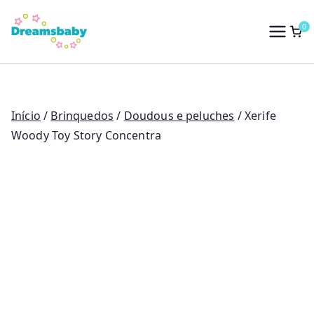
Saltar
para
0
Dreams Baby
o
conteúdo
Início
/
Brinquedos
/
Doudous e peluches
/ Xerife
Woody Toy Story Concentra