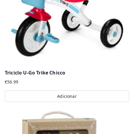
Triciclo U-Go Trike Chicco
€
56.99
Adicionar