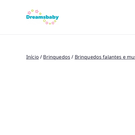
Saltar
para
Dreams Bab
o
conteúdo
Início
/
Brinquedos
/
Brinquedos falantes e mu