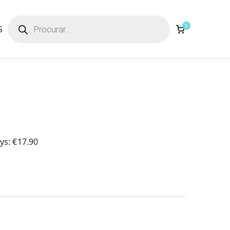
Products
search
0
S
ays:
€
17.90