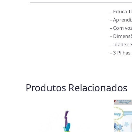
– Educa T
– Aprend
– Com voz
– Dimensõ
– Idade 
– 3 Pilhas
Produtos Relacionados