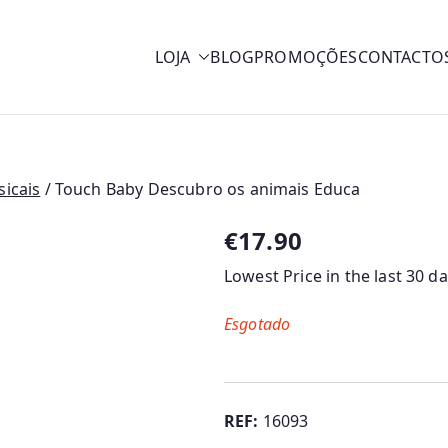
LOJA
BLOG
PROMOÇÕES
CONTACTO
y
sicais
/ Touch Baby Descubro os animais Educa
€
17.90
Lowest Price in the last 30 d
Esgotado
REF:
16093