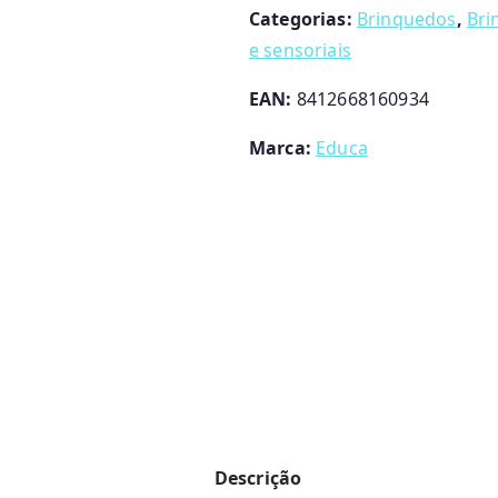
Categorias:
Brinquedos
,
Bri
e sensoriais
EAN:
8412668160934
Marca:
Educa
Descrição