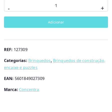
Quantidade
-
+
de
Torre
Adicionar
de
anéis
em
madeira
REF:
127309
Panda
Categorias:
Brinquedos
,
Brinquedos de construção,
encaixe e puzzles
EAN:
5601849027309
Marca:
Concentra