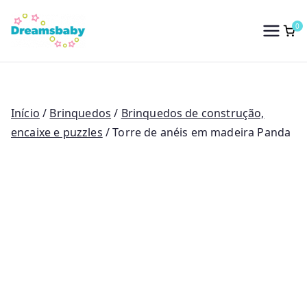
Saltar
para
0
Dreams Baby
o
conteúdo
Início
/
Brinquedos
/
Brinquedos de construção,
encaixe e puzzles
/ Torre de anéis em madeira Panda