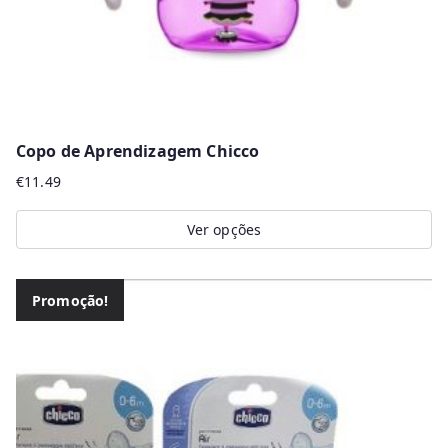
product
page
Copo de Aprendizagem Chicco
€
11.49
Ver opções
This
product
Promoção!
has
multiple
variants.
The
options