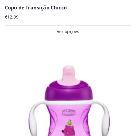
Copo de Transição Chicco
€
12.99
Ver opções
This
product
has
multiple
variants.
The
options
may
be
chosen
on
the