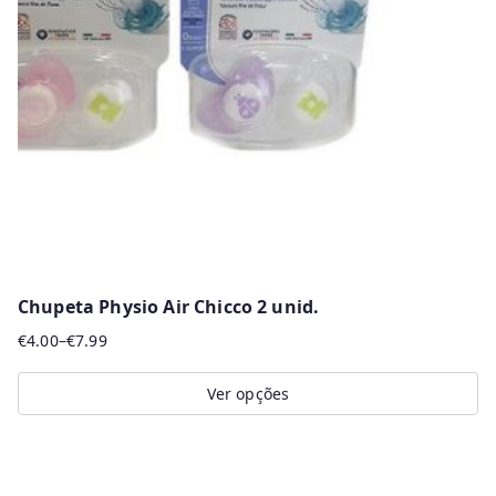
may
be
chosen
on
the
product
page
Chupeta Physio Air Chicco 2 unid.
€
4.00
–
€
7.99
Price
range:
Ver opções
€4.00
This
through
product
€7.99
has