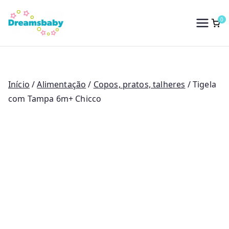
Saltar
para
0
Dreams Baby
o
conteúdo
Início
/
Alimentação
/
Copos, pratos, talheres
/ Tigela
com Tampa 6m+ Chicco