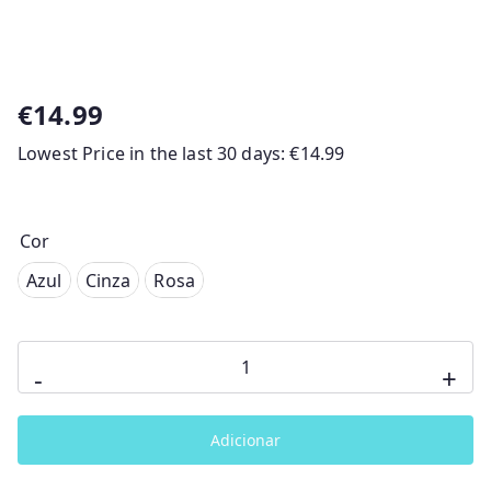
€
14.99
Lowest Price in the last 30 days:
€
14.99
Cor
Azul
Azul
Cinza
Rosa
Cinza
Quantidade
Rosa
-
+
de
Tigela
Adicionar
com
Tampa