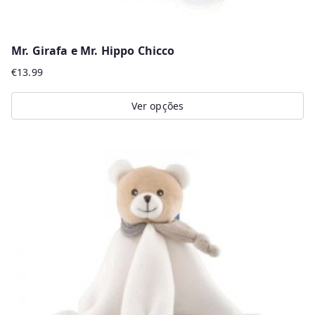
Mr. Girafa e Mr. Hippo Chicco
€
13.99
Ver opções
This
product
has
multiple
variants.
The
options
may
be
chosen