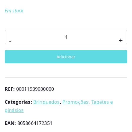
Em stock
Quantidade
-
+
de
Tapete
Adicionar
Mocho
2
em
1
REF:
00011939000000
Chicco
Categorias:
Brinquedos
,
Promoções
,
Tapetes e
ginásios
EAN:
8058664172351