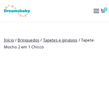
Saltar
para
0
Dreams Baby
o
conteúdo
Início
/
Brinquedos
/
Tapetes e ginásios
/ Tapete
Mocho 2 em 1 Chicco