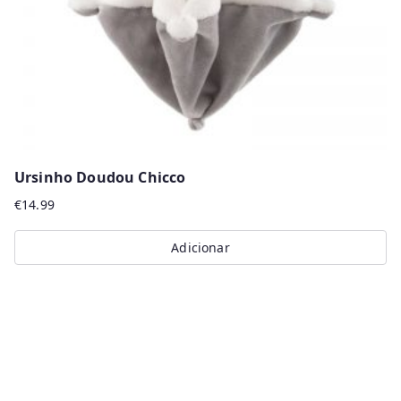
on
the
product
page
Ursinho Doudou Chicco
€
14.99
Adicionar