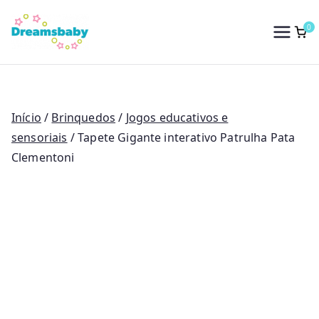
Saltar
para
0
Dreams Baby
o
conteúdo
Início
/
Brinquedos
/
Jogos educativos e
sensoriais
/ Tapete Gigante interativo Patrulha Pata
Clementoni