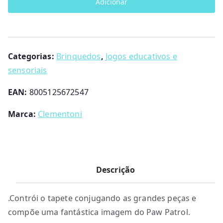
Adicionar
de
Tapete
Gigante
interativo
Categorias:
Brinquedos
,
Jogos educativos e
Patrulha
sensoriais
Pata
EAN:
8005125672547
Clementoni
Marca:
Clementoni
Descrição
.Contrói o tapete conjugando as grandes peças e
compõe uma fantástica imagem do Paw Patrol.