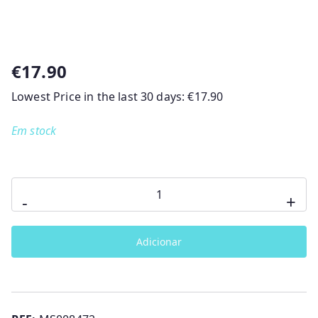
€
17.90
Lowest Price in the last 30 days:
€
17.90
Em stock
Quantidade
-
+
de
Quadro
Adicionar
Quiz
Frozen
2
Clementoni