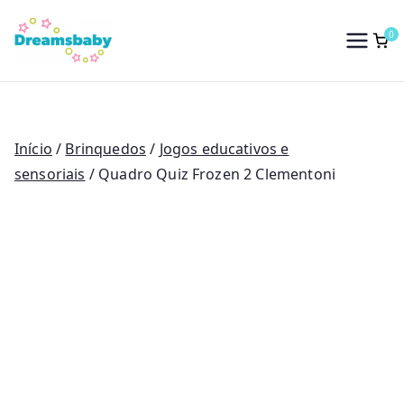
Saltar
para
0
Dreams Baby
o
conteúdo
Início
/
Brinquedos
/
Jogos educativos e
sensoriais
/ Quadro Quiz Frozen 2 Clementoni