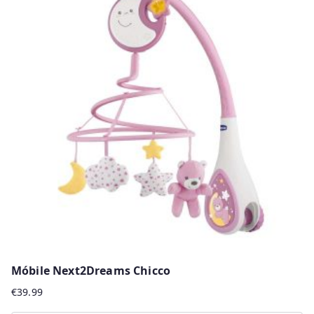
multiple
variants.
The
options
may
be
chosen
on
the
product
page
Móbile Next2Dreams Chicco
€
39.99