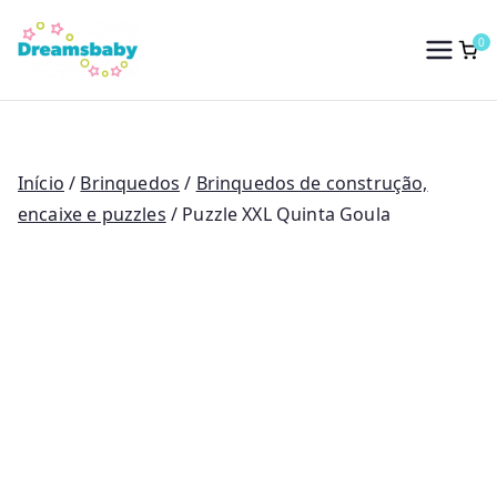
Saltar
para
0
Dreams Baby
o
conteúdo
Início
/
Brinquedos
/
Brinquedos de construção,
encaixe e puzzles
/ Puzzle XXL Quinta Goula