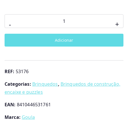
Quantidade
-
+
de
Puzzle
Adicionar
XXL
Quinta
Goula
REF:
53176
Categorias:
Brinquedos
,
Brinquedos de construção,
encaixe e puzzles
EAN:
8410446531761
Marca:
Goula