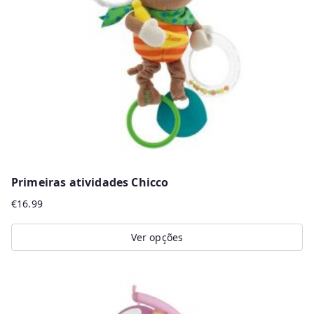
Primeiras atividades Chicco
€
16.99
Ver opções
This
product
has