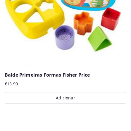
be
chosen
on
the
product
page
Balde Primeiras Formas Fisher Price
€
13.90
Adicionar