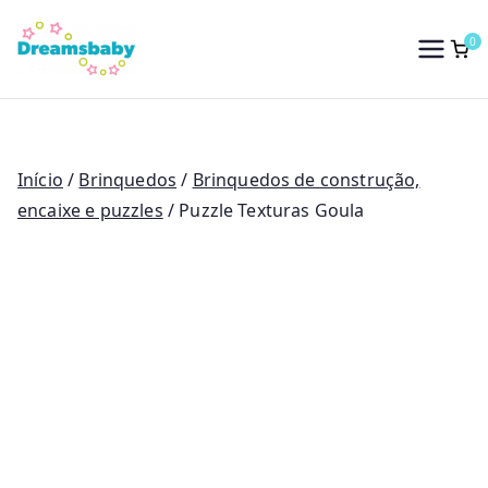
Saltar
para
0
Dreams Baby
o
conteúdo
Início
/
Brinquedos
/
Brinquedos de construção,
encaixe e puzzles
/ Puzzle Texturas Goula