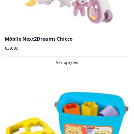
Móbile Next2Dreams Chicco
€
39.99
Ver opções
This
product
has
multiple
variants.
The
options
may