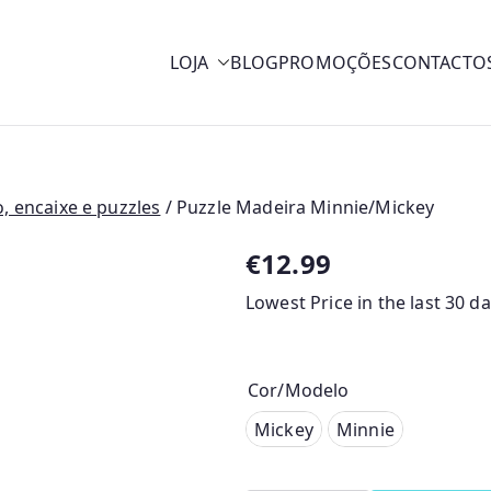
LOJA
BLOG
PROMOÇÕES
CONTACTO
y
, encaixe e puzzles
/ Puzzle Madeira Minnie/Mickey
€
12.99
Lowest Price in the last 30 d
Cor/Modelo
Mickey
Mickey
Minnie
Minnie