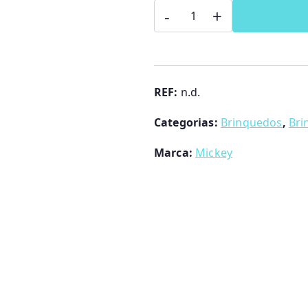
Quantidade
-
+
de
Puzzle
Madeira
Minnie/Mickey
REF:
n.d.
Categorias:
Brinquedos
,
Bri
Marca:
Mickey