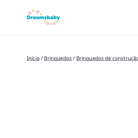
Saltar
para
Dreams Bab
o
conteúdo
Início
/
Brinquedos
/
Brinquedos de construção