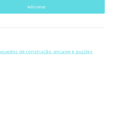
Adicionar
nquedos de construção, encaixe e puzzles