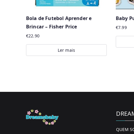
Bola de Futebol Aprender e
Baby P
Brincar – Fisher Price
€
7.99
€
22.90
Ler mais
DREA
QUEM S