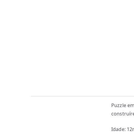
Puzzle em
construír
Idade: 1