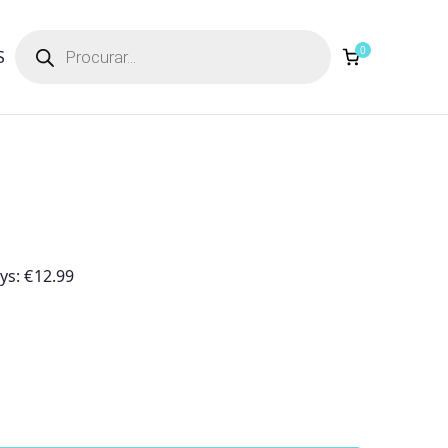
Products
search
0
S
ays:
€
12.99