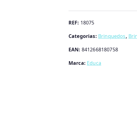
Puzzle
Lamas
Educa
REF:
18075
Categorias:
Brinquedos
,
Bri
EAN:
8412668180758
Marca:
Educa