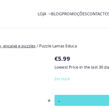
LOJA
BLOG
PROMOÇÕES
CONTACTO
y
, encaixe e puzzles
/ Puzzle Lamas Educa
€
5.99
Lowest Price in the last 30 d
Em stock
Quantidade
+
-
de