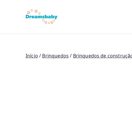
Saltar
para
Dreams Bab
o
conteúdo
Início
/
Brinquedos
/
Brinquedos de construção