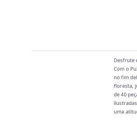
Desfrute 
Com o Puz
no fim de
floresta,
de 40 peç
ilustrada
uma atitu