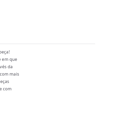
peça!
e em que
avés da
, com mais
peças
 e com