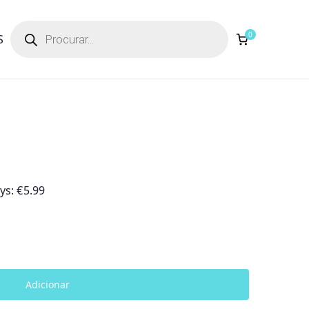
Products
search
0
S
ays:
€
5.99
Adicionar