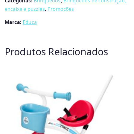
Categorias:
Brinquedos
,
Brinquedos de construção,
Educa
encaixe e puzzles
,
Promoções
Marca:
Educa
Produtos Relacionados