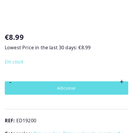
€
8.99
Lowest Price in the last 30 days:
€
8.99
Em stock
-
+
Quantidade
Adicionar
de
Puzzle
Encanto
Disney
REF:
ED19200
2x48Ppeças