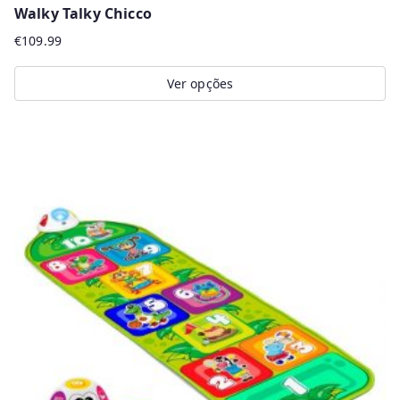
Walky Talky Chicco
€
109.99
Ver opções
This
product
has
multiple
variants.
The
options
may
be
chosen
on
the