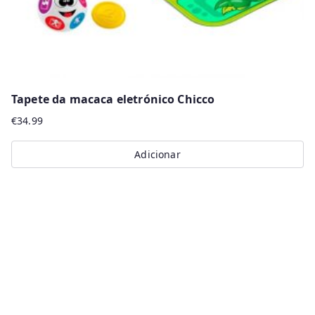
product
page
Tapete da macaca eletrónico Chicco
€
34.99
Adicionar