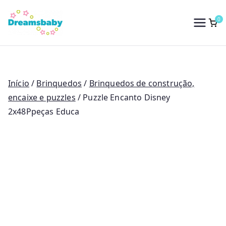
Saltar
para
0
Dreams Baby
o
conteúdo
Início
/
Brinquedos
/
Brinquedos de construção,
encaixe e puzzles
/ Puzzle Encanto Disney
2x48Ppeças Educa