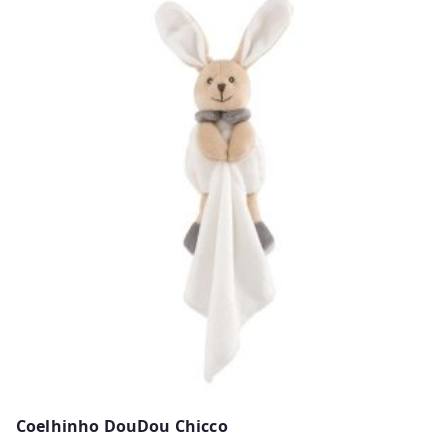
Coelhinho DouDou Chicco