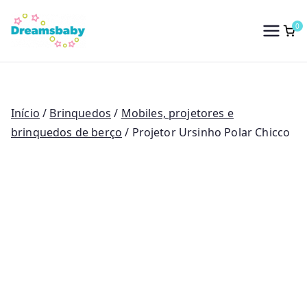
Saltar
para
0
Dreams Baby
o
conteúdo
Início
/
Brinquedos
/
Mobiles, projetores e
brinquedos de berço
/ Projetor Ursinho Polar Chicco