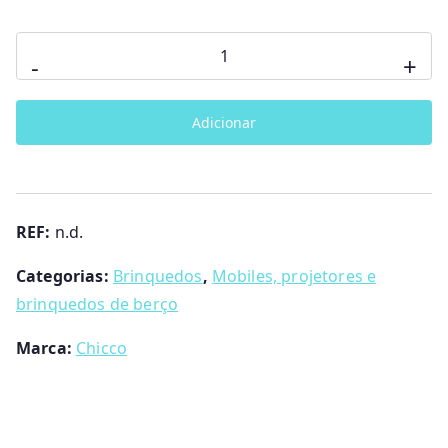
Bege
Quantidade
Rosa
-
+
de
Projetor
Adicionar
Ursinho
Polar
Chicco
REF:
n.d.
Categorias:
Brinquedos
,
Mobiles, projetores e
brinquedos de berço
Marca:
Chicco