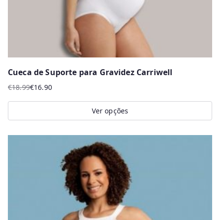
Cueca de Suporte para Gravidez Carriwell
€
18.99
€
16.90
O
O
preço
preço
Ver opções
original
atual
This
era:
é:
product
€18.99.
€16.90.
has
multiple
variants.
The
options