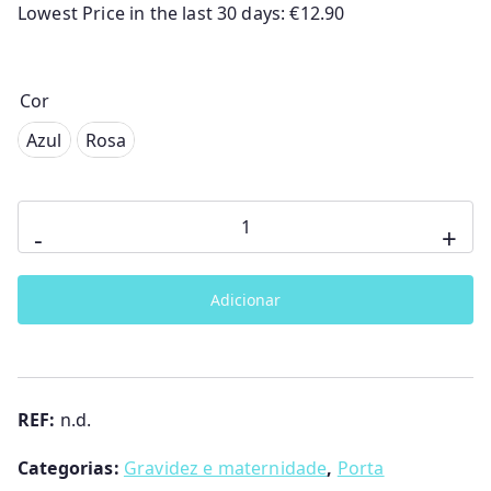
Lowest Price in the last 30 days:
€
12.90
Cor
Azul
Azul
Rosa
Rosa
Quantidade
-
+
de
Porta
Adicionar
Documentos
Panda&Friends
Rebelde
REF:
n.d.
Categorias:
Gravidez e maternidade
,
Porta