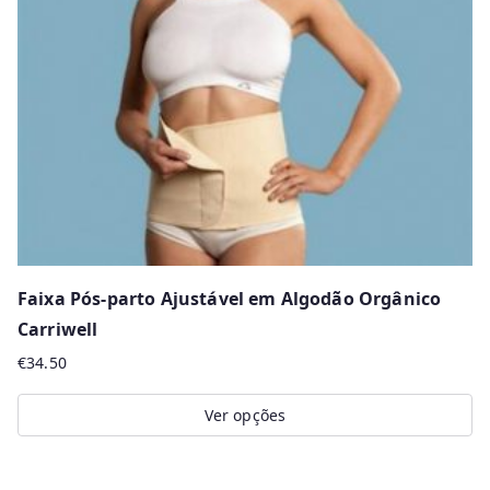
may
be
chosen
on
the
product
page
Faixa Pós-parto Ajustável em Algodão Orgânico
Carriwell
€
34.50
Ver opções
This
product