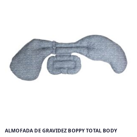
has
multiple
variants.
The
options
may
be
chosen
on
the
product
page
ALMOFADA DE GRAVIDEZ BOPPY TOTAL BODY