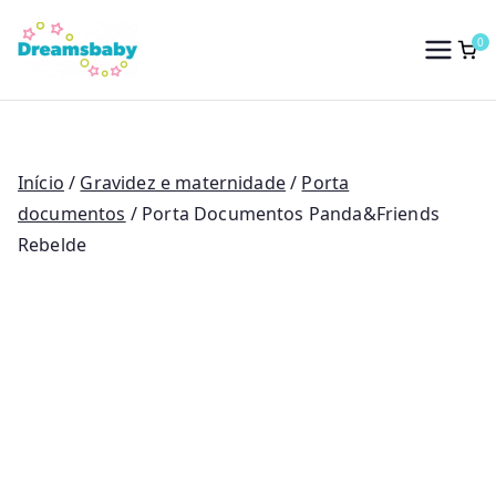
Saltar
para
0
Dreams Baby
o
conteúdo
Início
/
Gravidez e maternidade
/
Porta
documentos
/ Porta Documentos Panda&Friends
Rebelde