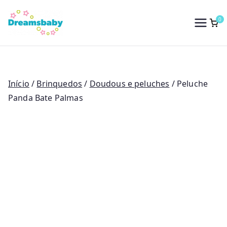
Saltar
para
0
Dreams Baby
o
conteúdo
Início
/
Brinquedos
/
Doudous e peluches
/ Peluche
Panda Bate Palmas