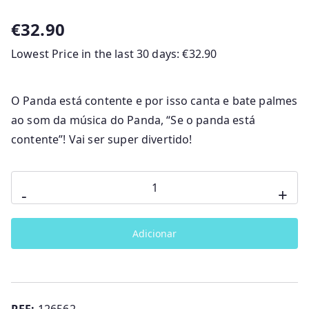
€
32.90
Lowest Price in the last 30 days:
€
32.90
O Panda está contente e por isso canta e bate palmes
ao som da música do Panda, “Se o panda está
contente”! Vai ser super divertido!
Quantidade
-
+
de
Peluche
Adicionar
Panda
Bate
Palmas