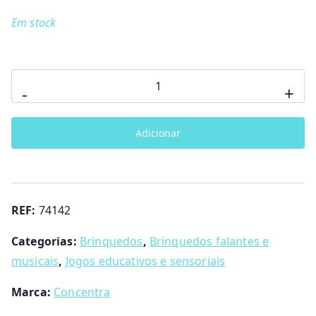
Em stock
Quantidade
-
+
de
Panda
Adicionar
Telefone
Educativo
REF:
74142
Categorias:
Brinquedos
,
Brinquedos falantes e
musicais
,
Jogos educativos e sensoriais
Marca:
Concentra