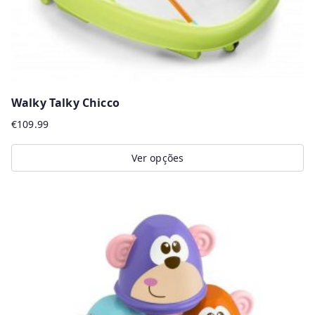
Walky Talky Chicco
€
109.99
Ver opções
This
product
has
multiple
variants.
The
options