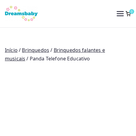
Saltar
para
0
Dreams Baby
o
conteúdo
Início
/
Brinquedos
/
Brinquedos falantes e
musicais
/ Panda Telefone Educativo