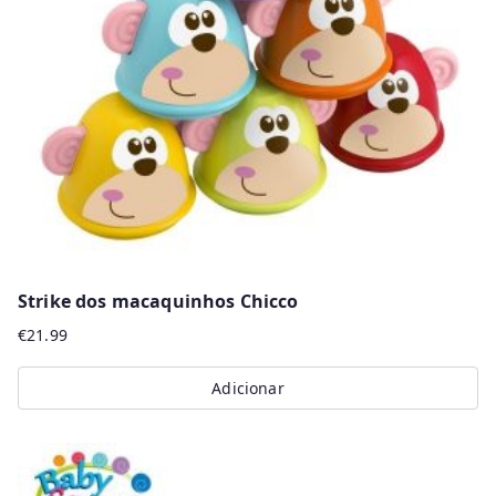
may
be
chosen
on
the
product
page
Strike dos macaquinhos Chicco
€
21.99
Adicionar