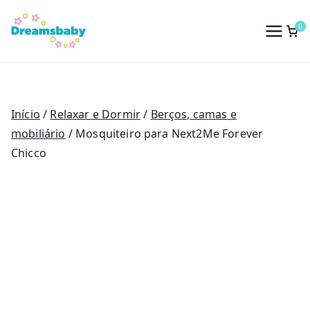
Saltar
para
0
Dreams Baby
o
conteúdo
Início
/
Relaxar e Dormir
/
Berços, camas e
mobiliário
/ Mosquiteiro para Next2Me Forever
Chicco