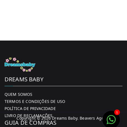
may
be
chosen
on
the
product
page
DREAMS BABY
QUEM SOMOS
TERMOS E CONDIÇÕES DE USO
POLÍTICA DE PRIVACIDADE
1
LIVRO DE RECLAMAÇÕES
Copyright © 2026
Dreams Baby
. Beavers Agency
GUIA DE COMPRAS