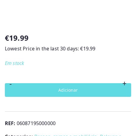
€
19.99
Lowest Price in the last 30 days:
€
19.99
Em stock
-
+
Quantidade
Adicionar
de
Mosquiteiro
para
Next2Me
REF:
06087195000000
Forever