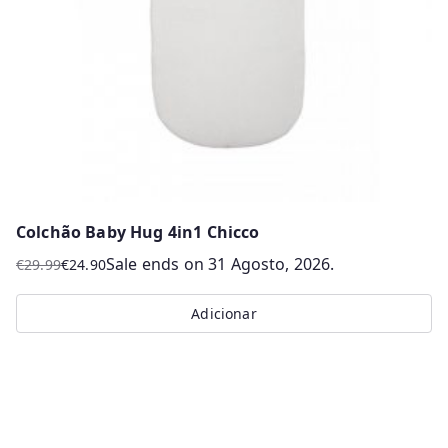
Colchão Baby Hug 4in1 Chicco
Sale ends on 31 Agosto, 2026.
€
29.99
€
24.90
O
O
preço
preço
Adicionar
original
atual
era:
é:
€29.99.
€24.90.