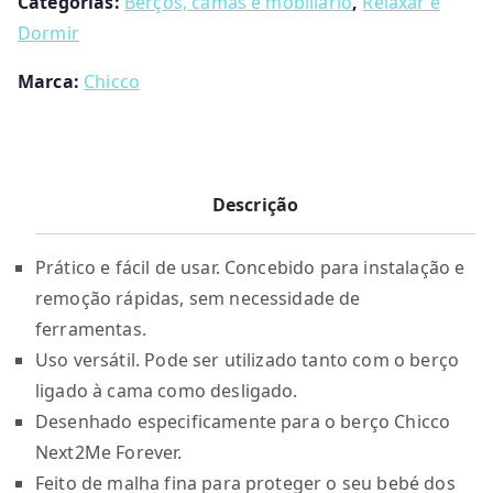
Categorias:
Berços, camas e mobiliário
,
Relaxar e
Chicco
Dormir
Marca:
Chicco
Descrição
Prático e fácil de usar. Concebido para instalação e
remoção rápidas, sem necessidade de
ferramentas.
Uso versátil. Pode ser utilizado tanto com o berço
ligado à cama como desligado.
Desenhado especificamente para o berço Chicco
Next2Me Forever.
Feito de malha fina para proteger o seu bebé dos