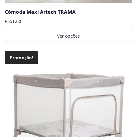
Cómoda Maxi Artech TRAMA
€
551.00
Ver opções
This
product
Promoção!
has
multiple
variants.
The
options
may
be
chosen
on