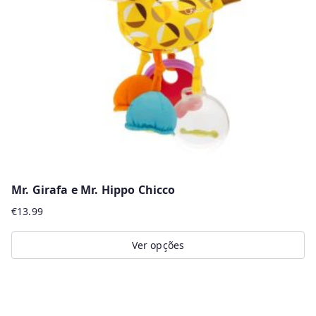
may
be
chosen
on
the
product
page
Mr. Girafa e Mr. Hippo Chicco
€
13.99
Ver opções
This
product
has