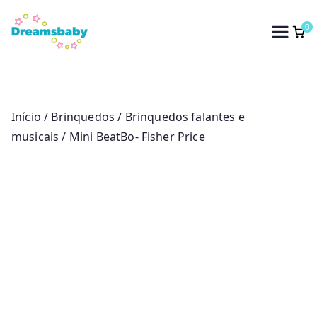
Saltar
para
0
Dreams Baby
o
conteúdo
Início
/
Brinquedos
/
Brinquedos falantes e
musicais
/ Mini BeatBo- Fisher Price