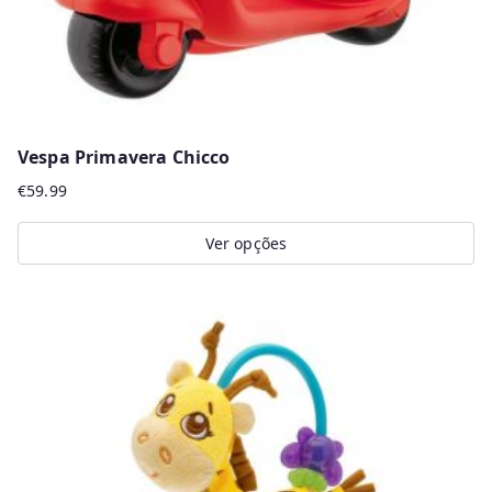
Vespa Primavera Chicco
€
59.99
Ver opções
This
product
has
multiple
variants.
The
options