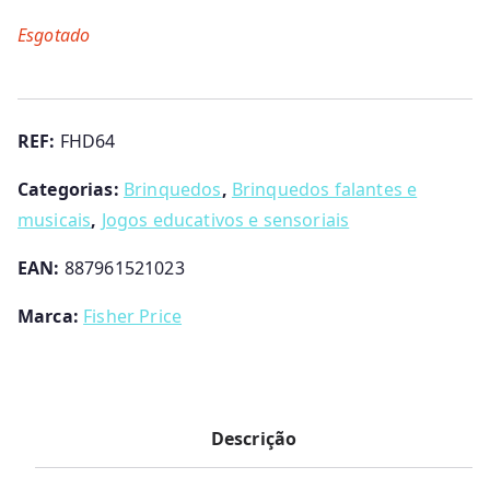
Esgotado
REF:
FHD64
Categorias:
Brinquedos
,
Brinquedos falantes e
musicais
,
Jogos educativos e sensoriais
EAN:
887961521023
Marca:
Fisher Price
Descrição