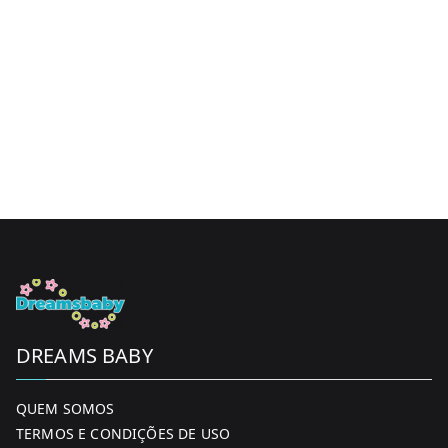
variants.
The
options
may
be
chosen
on
the
product
page
DREAMS BABY
QUEM SOMOS
TERMOS E CONDIÇÕES DE USO