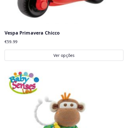
Vespa Primavera Chicco
€
59.99
Ver opções
This
product
has
multiple
variants.
The
options
may