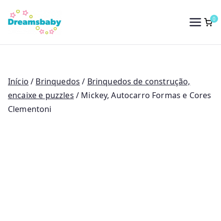
Saltar
para
0
Dreams Baby
o
conteúdo
Início
/
Brinquedos
/
Brinquedos de construção,
encaixe e puzzles
/ Mickey, Autocarro Formas e Cores
Clementoni