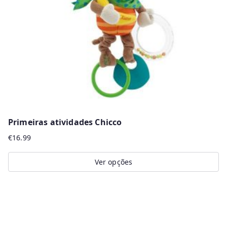
be
chosen
on
the
product
page
Primeiras atividades Chicco
€
16.99
Ver opções
This
product
has
multiple