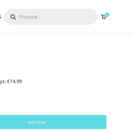
Products
search
0
S
ays:
€
14.99
Adicionar