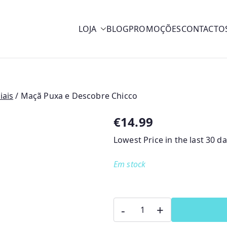
LOJA
BLOG
PROMOÇÕES
CONTACTO
y
iais
/ Maçã Puxa e Descobre Chicco
€
14.99
Lowest Price in the last 30 d
Em stock
Quantidade
-
+
de