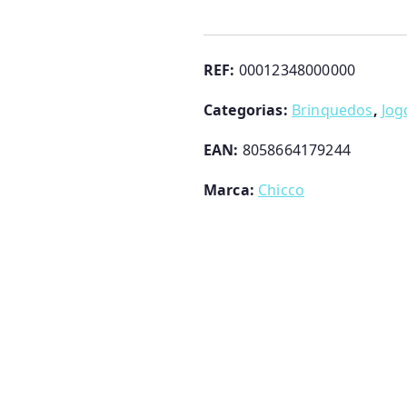
Maçã
Puxa
e
REF:
00012348000000
Descobre
Categorias:
Brinquedos
,
Jog
Chicco
EAN:
8058664179244
Marca:
Chicco