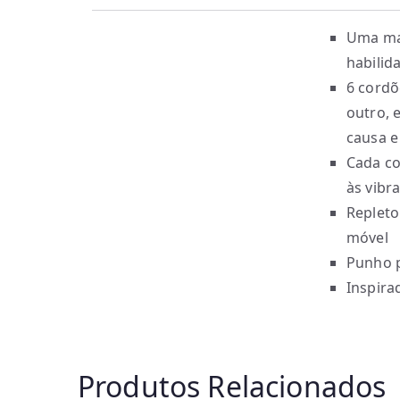
Uma maç
habilid
6 cordõ
outro, 
causa e 
Cada co
às vibr
Repleto
móvel
Punho p
Inspira
Produtos Relacionados