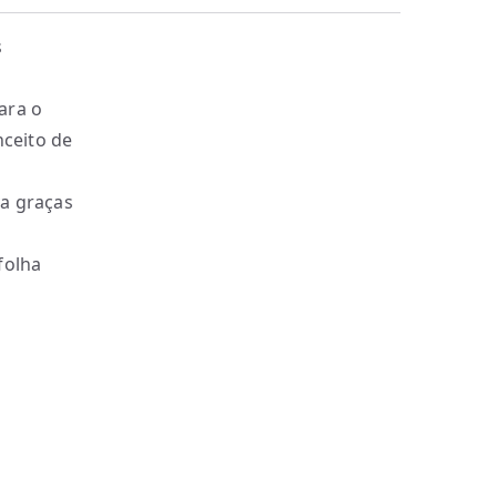
s
ara o
ceito de
va graças
folha