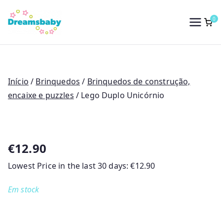
Saltar
para
0
Dreams Baby
o
conteúdo
Início
/
Brinquedos
/
Brinquedos de construção,
encaixe e puzzles
/ Lego Duplo Unicórnio
€
12.90
Lowest Price in the last 30 days:
€
12.90
Em stock