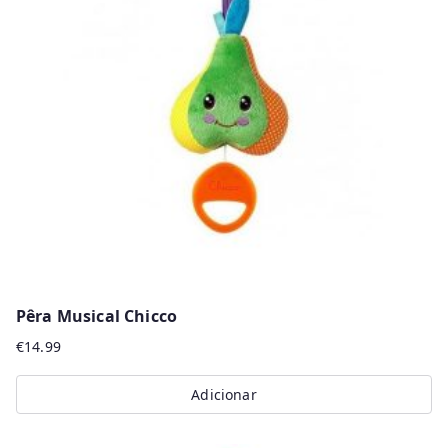
options
may
be
chosen
on
the
product
page
Pêra Musical Chicco
€
14.99
Adicionar