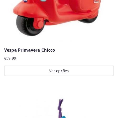
Vespa Primavera Chicco
€
59.99
Ver opções
This
product
has
multiple
variants.
The