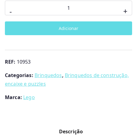
Quantidade
-
+
de
Lego
Adicionar
Duplo
Unicórnio
REF:
10953
Categorias:
Brinquedos
,
Brinquedos de construção,
encaixe e puzzles
Marca:
Lego
Descrição