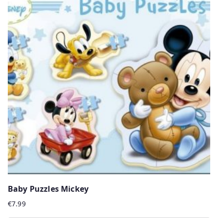
multiple
variants.
The
options
may
be
chosen
on
the
product
page
Baby Puzzles Mickey
€
7.99