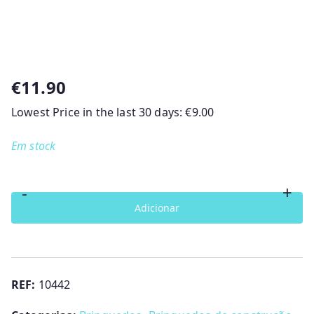
€
11.90
Lowest Price in the last 30 days:
€
9.00
Em stock
-
+
Quantidade
Adicionar
de
Lego
Duplo
Familías
REF:
10442
de