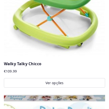
Walky Talky Chicco
€
109.99
Ver opções
This
product
has