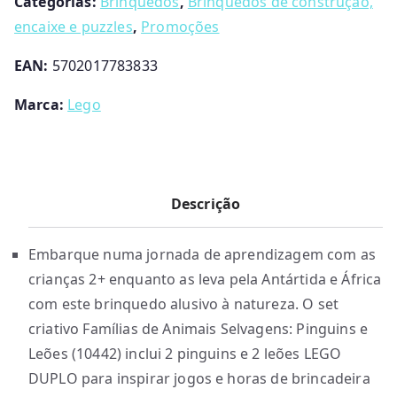
Categorias:
Brinquedos
,
Brinquedos de construção,
pinguins
encaixe e puzzles
,
Promoções
e
leões
EAN:
5702017783833
Marca:
Lego
Descrição
Embarque numa jornada de aprendizagem com as
crianças 2+ enquanto as leva pela Antártida e África
com este brinquedo alusivo à natureza. O set
criativo Famílias de Animais Selvagens: Pinguins e
Leões (10442) inclui 2 pinguins e 2 leões LEGO
DUPLO para inspirar jogos e horas de brincadeira