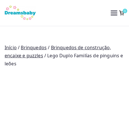
Saltar
para
0
Dreams Baby
o
conteúdo
Início
/
Brinquedos
/
Brinquedos de construção,
encaixe e puzzles
/ Lego Duplo Familías de pinguins e
leões